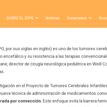
SOBRE EL DIPG
Noticias
Donaciones
Noso
PG, por sus siglas en inglés) es uno de los tumores cereb
nco encefálico y su resistencia a las terapias convencion
dane, director de cirugía neurológica pediátrica en Weill 
as.
tigación en el Proyecto de Tumores Cerebrales Infantile
una nueva técnica de administración de medicamentos co
rada por convección
. Este enfoque evita la barrera hem