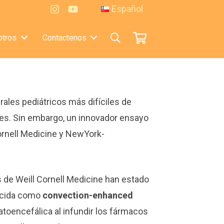
Español
tros
Contactenos
rales pediátricos más difíciles de
ales. Sin embargo, un innovador ensayo
Cornell Medicine y NewYork-
s de Weill Cornell Medicine han estado
nocida como
convection-enhanced
atoencefálica al infundir los fármacos